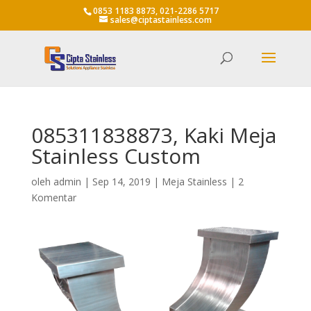
0853 1183 8873, 021-2286 5717
sales@ciptastainless.com
085311838873, Kaki Meja
Stainless Custom
oleh
admin
|
Sep 14, 2019
|
Meja Stainless
|
2
Komentar