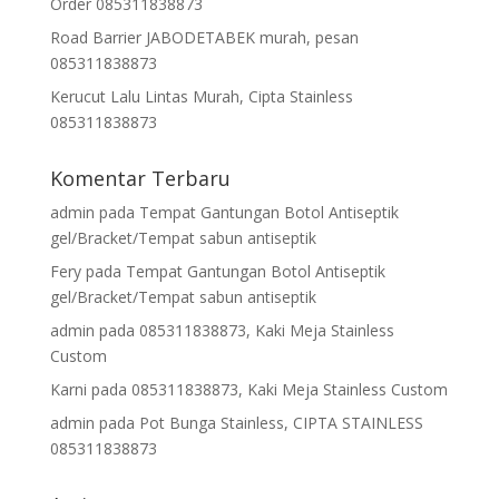
Order 085311838873
Road Barrier JABODETABEK murah, pesan
085311838873
Kerucut Lalu Lintas Murah, Cipta Stainless
085311838873
Komentar Terbaru
admin
pada
Tempat Gantungan Botol Antiseptik
gel/Bracket/Tempat sabun antiseptik
Fery
pada
Tempat Gantungan Botol Antiseptik
gel/Bracket/Tempat sabun antiseptik
admin
pada
085311838873, Kaki Meja Stainless
Custom
Karni
pada
085311838873, Kaki Meja Stainless Custom
admin
pada
Pot Bunga Stainless, CIPTA STAINLESS
085311838873