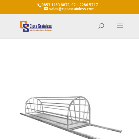
0853 1183 8873, 021-2286 5717
sales@ciptastainless.com