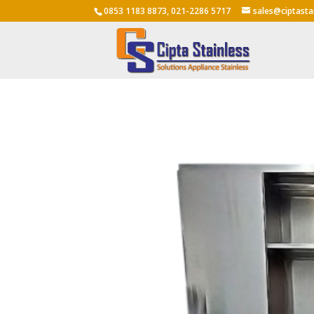
0853 1183 8873, 021-2286 5717
sales@ciptasta