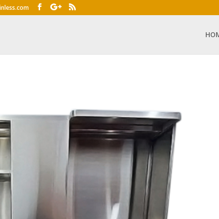
inless.com
HO