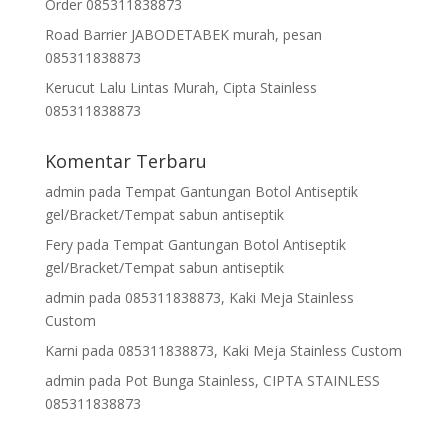
Order 085311838873
Road Barrier JABODETABEK murah, pesan
085311838873
Kerucut Lalu Lintas Murah, Cipta Stainless
085311838873
Komentar Terbaru
admin
pada
Tempat Gantungan Botol Antiseptik
gel/Bracket/Tempat sabun antiseptik
Fery
pada
Tempat Gantungan Botol Antiseptik
gel/Bracket/Tempat sabun antiseptik
admin
pada
085311838873, Kaki Meja Stainless
Custom
Karni
pada
085311838873, Kaki Meja Stainless Custom
admin
pada
Pot Bunga Stainless, CIPTA STAINLESS
085311838873