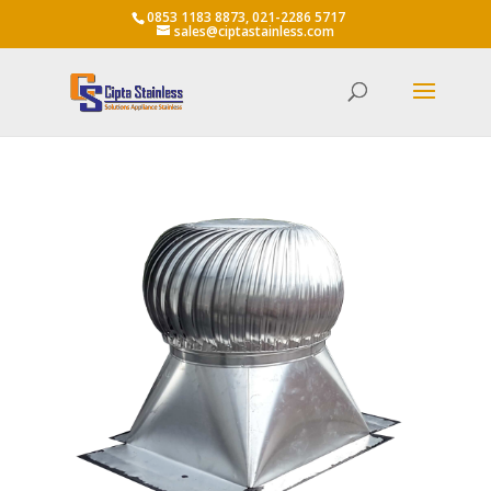
0853 1183 8873, 021-2286 5717
sales@ciptastainless.com